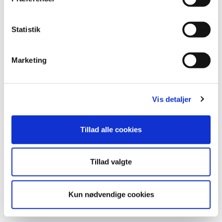
k
k
e
Statistik
v
a
l
Marketing
g
Vis detaljer
Tillad alle cookies
Tillad valgte
Kun nødvendige cookies