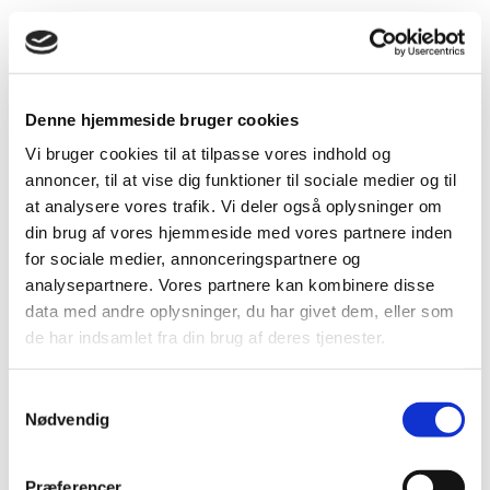
Denne hjemmeside bruger cookies
Vi bruger cookies til at tilpasse vores indhold og
annoncer, til at vise dig funktioner til sociale medier og til
at analysere vores trafik. Vi deler også oplysninger om
din brug af vores hjemmeside med vores partnere inden
for sociale medier, annonceringspartnere og
analysepartnere. Vores partnere kan kombinere disse
data med andre oplysninger, du har givet dem, eller som
de har indsamlet fra din brug af deres tjenester.
S
a
Nødvendig
m
t
fra design til detail
y
Præferencer